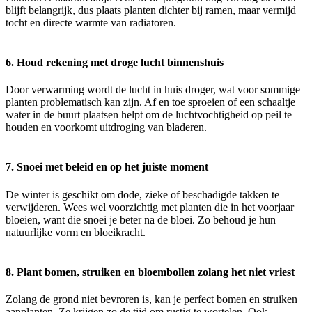
blijft belangrijk, dus plaats planten dichter bij ramen, maar vermijd
tocht en directe warmte van radiatoren.
6. Houd rekening met droge lucht binnenshuis
Door verwarming wordt de lucht in huis droger, wat voor sommige
planten problematisch kan zijn. Af en toe sproeien of een schaaltje
water in de buurt plaatsen helpt om de luchtvochtigheid op peil te
houden en voorkomt uitdroging van bladeren.
7. Snoei met beleid en op het juiste moment
De winter is geschikt om dode, zieke of beschadigde takken te
verwijderen. Wees wel voorzichtig met planten die in het voorjaar
bloeien, want die snoei je beter na de bloei. Zo behoud je hun
natuurlijke vorm en bloeikracht.
8. Plant bomen, struiken en bloembollen zolang het niet vriest
Zolang de grond niet bevroren is, kan je perfect bomen en struiken
aanplanten. Ze krijgen zo de tijd om rustig te wortelen. Ook