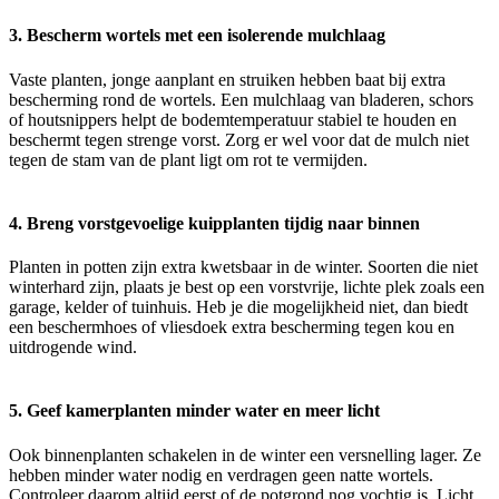
3. Bescherm wortels met een isolerende mulchlaag
Vaste planten, jonge aanplant en struiken hebben baat bij extra
bescherming rond de wortels. Een mulchlaag van bladeren, schors
of houtsnippers helpt de bodemtemperatuur stabiel te houden en
beschermt tegen strenge vorst. Zorg er wel voor dat de mulch niet
tegen de stam van de plant ligt om rot te vermijden.
4. Breng vorstgevoelige kuipplanten tijdig naar binnen
Planten in potten zijn extra kwetsbaar in de winter. Soorten die niet
winterhard zijn, plaats je best op een vorstvrije, lichte plek zoals een
garage, kelder of tuinhuis. Heb je die mogelijkheid niet, dan biedt
een beschermhoes of vliesdoek extra bescherming tegen kou en
uitdrogende wind.
5. Geef kamerplanten minder water en meer licht
Ook binnenplanten schakelen in de winter een versnelling lager. Ze
hebben minder water nodig en verdragen geen natte wortels.
Controleer daarom altijd eerst of de potgrond nog vochtig is. Licht