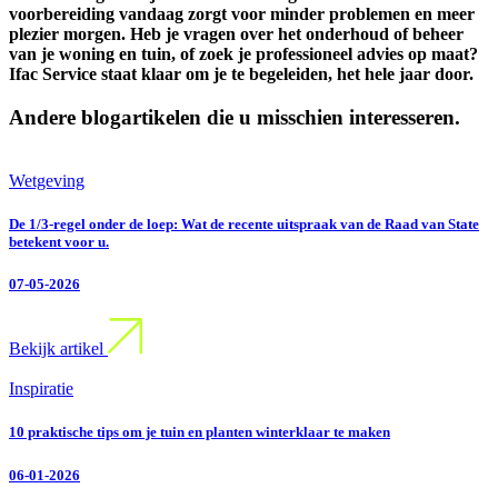
voorbereiding vandaag zorgt voor minder problemen en meer
plezier morgen. Heb je vragen over het onderhoud of beheer
van je woning en tuin, of zoek je professioneel advies op maat?
Ifac Service staat klaar om je te begeleiden, het hele jaar door.
Andere blogartikelen die u misschien interesseren.
Wetgeving
De 1/3-regel onder de loep: Wat de recente uitspraak van de Raad van State
betekent voor u.
07-05-2026
Bekijk artikel
Inspiratie
10 praktische tips om je tuin en planten winterklaar te maken
06-01-2026