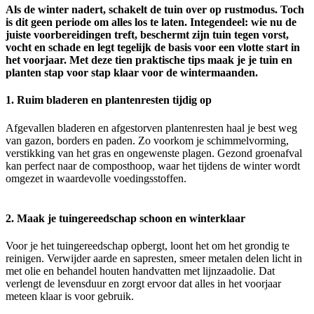
Als de winter nadert, schakelt de tuin over op rustmodus. Toch
is dit geen periode om alles los te laten. Integendeel: wie nu de
juiste voorbereidingen treft, beschermt zijn tuin tegen vorst,
vocht en schade en legt tegelijk de basis voor een vlotte start in
het voorjaar. Met deze tien praktische tips maak je je tuin en
planten stap voor stap klaar voor de wintermaanden.
1. Ruim bladeren en plantenresten tijdig op
Afgevallen bladeren en afgestorven plantenresten haal je best weg
van gazon, borders en paden. Zo voorkom je schimmelvorming,
verstikking van het gras en ongewenste plagen. Gezond groenafval
kan perfect naar de composthoop, waar het tijdens de winter wordt
omgezet in waardevolle voedingsstoffen.
2. Maak je tuingereedschap schoon en winterklaar
Voor je het tuingereedschap opbergt, loont het om het grondig te
reinigen. Verwijder aarde en sapresten, smeer metalen delen licht in
met olie en behandel houten handvatten met lijnzaadolie. Dat
verlengt de levensduur en zorgt ervoor dat alles in het voorjaar
meteen klaar is voor gebruik.