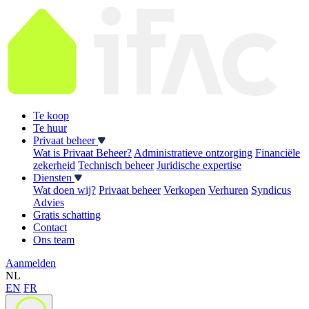
Te koop
Te huur
Privaat beheer
Wat is Privaat Beheer?
Administratieve ontzorging
Financiële
zekerheid
Technisch beheer
Juridische expertise
Diensten
Wat doen wij?
Privaat beheer
Verkopen
Verhuren
Syndicus
Advies
Gratis schatting
Contact
Ons team
Aanmelden
NL
EN
FR