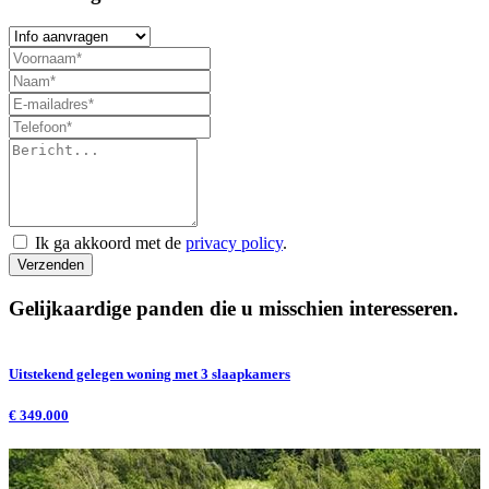
Ik ga akkoord met de
privacy policy
.
Verzenden
Gelijkaardige panden die u misschien interesseren.
Uitstekend gelegen woning met 3 slaapkamers
A
€ 349.000
€