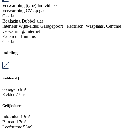
Verwarming (type)
Individueel
Verwarming
CV op gas
Gas
Ja
Beglazing
Dubbel glas
Interieur
Wijnkelder, Garagepoort - electrisch, Wasplaats, Centrale
verwarming, Internet
Exterieur
Tuinhuis
Gas
Ja
indeling
Kelder(-1)
Garage
53m²
Kelder
77m²
Gelijkvloers
Inkomhal
13m²
Bureau
17m²
Leefruimte
53m²