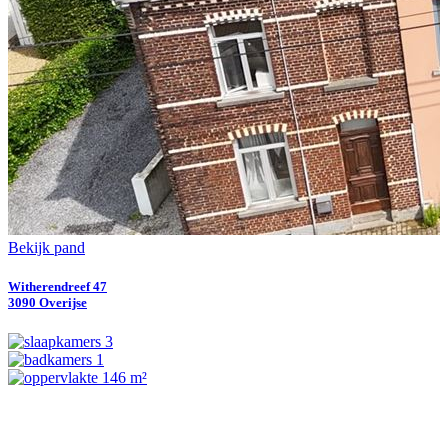
Bekijk pand
Witherendreef 47
3090 Overijse
3
1
146 m²