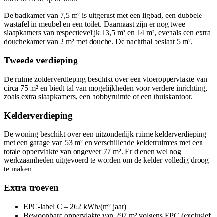
De badkamer van 7,5 m² is uitgerust met een ligbad, een dubbele
wastafel in meubel en een toilet. Daarnaast zijn er nog twee
slaapkamers van respectievelijk 13,5 m² en 14 m², evenals een extra
douchekamer van 2 m² met douche. De nachthal beslaat 5 m².
Tweede verdieping
De ruime zolderverdieping beschikt over een vloeroppervlakte van
circa 75 m² en biedt tal van mogelijkheden voor verdere inrichting,
zoals extra slaapkamers, een hobbyruimte of een thuiskantoor.
Kelderverdieping
De woning beschikt over een uitzonderlijk ruime kelderverdieping
met een garage van 53 m² en verschillende kelderruimtes met een
totale oppervlakte van ongeveer 77 m². Er dienen wel nog
werkzaamheden uitgevoerd te worden om de kelder volledig droog
te maken.
Extra troeven
EPC-label C – 262 kWh/(m² jaar)
Bewoonbare oppervlakte van 297 m² volgens EPC (exclusief