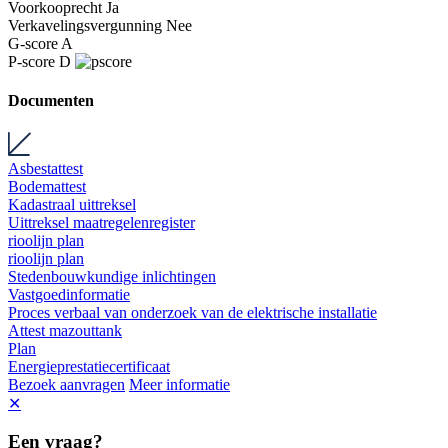
Voorkooprecht
Ja
Verkavelingsvergunning
Nee
G-score
A
P-score
D
Documenten
Asbestattest
Bodemattest
Kadastraal uittreksel
Uittreksel maatregelenregister
rioolijn plan
rioolijn plan
Stedenbouwkundige inlichtingen
Vastgoedinformatie
Proces verbaal van onderzoek van de elektrische installatie
Attest mazouttank
Plan
Energieprestatiecertificaat
Bezoek aanvragen
Meer informatie
✕
Een
vraag?