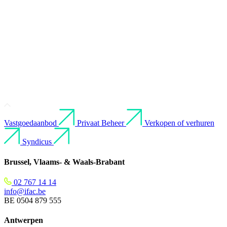
B
A
Vastgoedaanbod
Privaat Beheer
Verkopen of verhuren
Syndicus
Brussel, Vlaams- & Waals-Brabant
02 767 14 14
info@ifac.be
BE 0504 879 555
Antwerpen