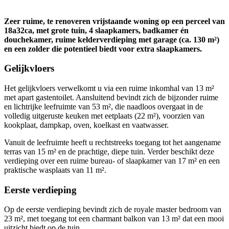
Zeer ruime, te renoveren vrijstaande woning op een perceel van
18a32ca, met grote tuin, 4 slaapkamers, badkamer én
douchekamer, ruime kelderverdieping met garage (ca. 130 m²)
en een zolder die potentieel biedt voor extra slaapkamers.
Gelijkvloers
Het gelijkvloers verwelkomt u via een ruime inkomhal van 13 m²
met apart gastentoilet. Aansluitend bevindt zich de bijzonder ruime
en lichtrijke leefruimte van 53 m², die naadloos overgaat in de
volledig uitgeruste keuken met eetplaats (22 m²), voorzien van
kookplaat, dampkap, oven, koelkast en vaatwasser.
Vanuit de leefruimte heeft u rechtstreeks toegang tot het aangename
terras van 15 m² en de prachtige, diepe tuin. Verder beschikt deze
verdieping over een ruime bureau- of slaapkamer van 17 m² en een
praktische wasplaats van 11 m².
Eerste verdieping
Op de eerste verdieping bevindt zich de royale master bedroom van
23 m², met toegang tot een charmant balkon van 13 m² dat een mooi
uitzicht biedt op de tuin.