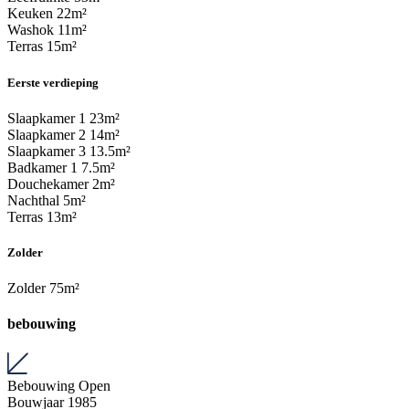
Keuken
22m²
Washok
11m²
Terras
15m²
Eerste verdieping
Slaapkamer 1
23m²
Slaapkamer 2
14m²
Slaapkamer 3
13.5m²
Badkamer 1
7.5m²
Douchekamer
2m²
Nachthal
5m²
Terras
13m²
Zolder
Zolder
75m²
bebouwing
Bebouwing
Open
Bouwjaar
1985