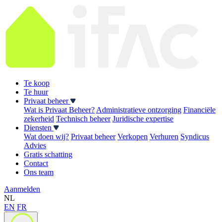
Te koop
Te huur
Privaat beheer
Wat is Privaat Beheer?
Administratieve ontzorging
Financiële
zekerheid
Technisch beheer
Juridische expertise
Diensten
Wat doen wij?
Privaat beheer
Verkopen
Verhuren
Syndicus
Advies
Gratis schatting
Contact
Ons team
Aanmelden
NL
EN
FR